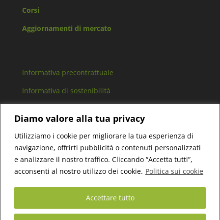
Corsi
Aggiornamenti di mercato
Informativa precontrattuale
Informativa di sostenibilità
Arbitro controversie finanziarie
Diamo valore alla tua privacy
Lavora con noi
Utilizziamo i cookie per migliorare la tua esperienza di
navigazione, offrirti pubblicità o contenuti personalizzati
e analizzare il nostro traffico. Cliccando “Accetta tutti”,
acconsenti al nostro utilizzo dei cookie.
Politica sui cookie
Bert Consulting SCF Srl – P.IVA 11306750016 –
Cap.Sociale 10.000€ i.v. – Reg. Imp. di TO 1203201 –
Accettare tutto
Iscritta con delibera n° 2006 del 13/09/2022 nella
sezione SCF dell’Albo unico dei consulenti finanziari