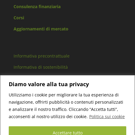
Consulenza finanziaria
Corsi
Aggiornamenti di mercato
Informativa precontrattuale
Informativa di sostenibilità
Arbitro controversie finanziarie
Diamo valore alla tua privacy
Lavora con noi
Utilizziamo i cookie per migliorare la tua esperienza di
navigazione, offrirti pubblicità o contenuti personalizzati
e analizzare il nostro traffico. Cliccando “Accetta tutti”,
acconsenti al nostro utilizzo dei cookie.
Politica sui cookie
Bert Consulting SCF Srl – P.IVA 11306750016 –
Cap.Sociale 10.000€ i.v. – Reg. Imp. di TO 1203201 –
Accettare tutto