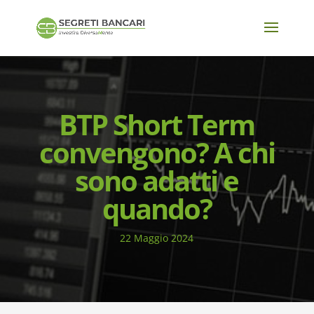
BTP Short Term
convengono? A chi
sono adatti e
quando?
22 Maggio 2024