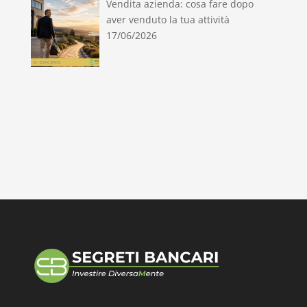
Vendita azienda: cosa fare dopo
aver venduto la tua attività
17/06/2026