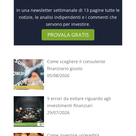
In una newsletter settimanale di 13 pagine tutte le
notizie, le analisi indipendenti e i commenti che
servono per investire.
PROVALA GRATIS
Come scegliere il consulente
finanziario giusto
05/08/2026
9 errori da evitare riguardo agli
investimenti finanziari
29/07/2026
Come investire un’eredità