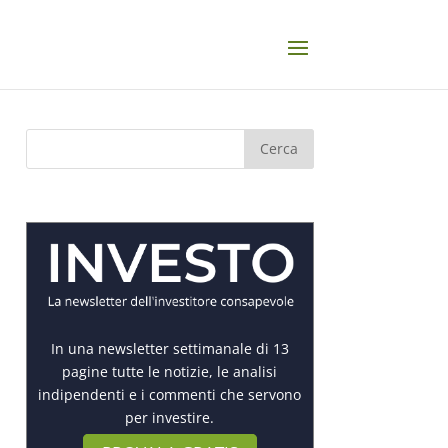
In una newsletter settimanale di 13
pagine tutte le notizie, le analisi
indipendenti e i commenti che servono
per investire.