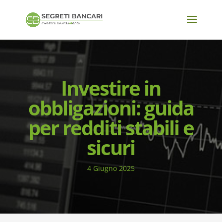
Investire in
obbligazioni: guida
per redditi stabili e
sicuri
4 Giugno 2025