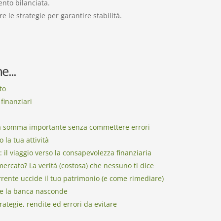
ento bilanciata.
 le strategie per garantire stabilità.
e...
to
 finanziari
na somma importante senza commettere errori
la tua attività
il viaggio verso la consapevolezza finanziaria
mercato? La verità (costosa) che nessuno ti dice
rrente uccide il tuo patrimonio (e come rimediare)
 che la banca nasconde
rategie, rendite ed errori da evitare