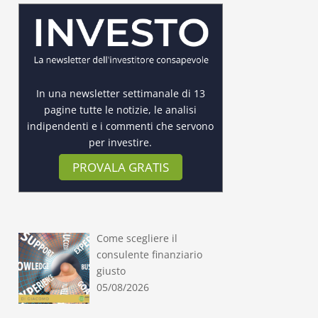
In una newsletter settimanale di 13
pagine tutte le notizie, le analisi
indipendenti e i commenti che servono
per investire.
PROVALA GRATIS
Come scegliere il
consulente finanziario
giusto
05/08/2026