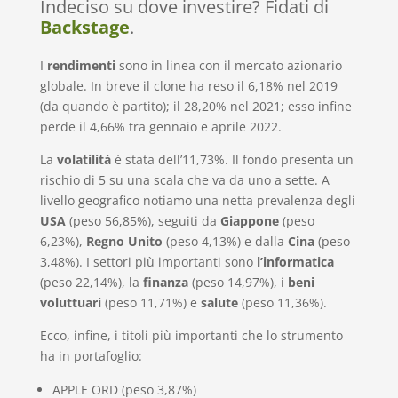
Indeciso su dove investire? Fidati di
Backstage
.
I
rendimenti
sono in linea con il mercato azionario
globale. In breve il clone ha reso il 6,18% nel 2019
(da quando è partito); il 28,20% nel 2021; esso infine
perde il 4,66% tra gennaio e aprile 2022.
La
volatilità
è stata dell’11,73%. Il fondo presenta un
rischio di 5 su una scala che va da uno a sette. A
livello geografico notiamo una netta prevalenza degli
USA
(peso 56,85%), seguiti da
Giappone
(peso
6,23%),
Regno Unito
(peso 4,13%) e dalla
Cina
(peso
3,48%). I settori più importanti sono
l’informatica
(peso 22,14%), la
finanza
(peso 14,97%), i
beni
voluttuari
(peso 11,71%) e
salute
(peso 11,36%).
Ecco, infine, i titoli più importanti che lo strumento
ha in portafoglio:
APPLE ORD (peso 3,87%)