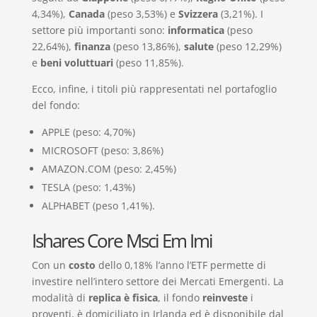
4,34%),
Canada
(peso 3,53%) e
Svizzera
(3,21%). I
settore più importanti sono:
informatica
(peso
22,64%),
finanza
(peso 13,86%),
salute
(peso 12,29%)
e
beni voluttuari
(peso 11,85%).
Ecco, infine, i titoli più rappresentati nel portafoglio
del fondo:
APPLE (peso: 4,70%)
MICROSOFT (peso: 3,86%)
AMAZON.COM (peso: 2,45%)
TESLA (peso: 1,43%)
ALPHABET (peso 1,41%).
Ishares Core Msci Em Imi
Con un
costo
dello 0,18% l’anno l’ETF permette di
investire nell’intero settore dei Mercati Emergenti. La
modalità di
replica è fisica
, il fondo
reinveste
i
proventi, è domiciliato in Irlanda ed è disponibile dal