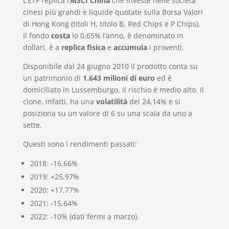
L’ETF replica l’
MSCI China
che investe nelle società
cinesi più grandi e liquide quotate sulla Borsa Valori
di Hong Kong (titoli H, titolo B, Red Chips e P Chips).
Il fondo
costa
lo 0,65% l’anno, è denominato in
dollari, è a
replica fisica
e
accumula
i proventi.
Disponibile dal 24 giugno 2010 il prodotto conta su
un patrimonio di
1.643 milioni di euro
ed è
domiciliato in Lussemburgo. Il rischio è medio alto. Il
clone, infatti, ha una
volatilità
del 24,14% e si
posiziona su un valore di 6 su una scala da uno a
sette.
Questi sono i rendimenti passati:
2018: -16,66%
2019: +25,97%
2020: +17,77%
2021: -15,64%
2022: -10% (dati fermi a marzo).