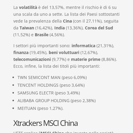
La
volatilità
è del 13,57%, mentre il rischio è di 6 su
una scala da uno a sette. La lista dei Paesi sottostanti
vede la prevalenza della
Cina
(con il 27,11%), seguita
da
Taiwan
(16,42%),
India
(13,36%),
Corea del Sud
(11,52%) e
Brasile
(4,56%).
I settori più importanti sono:
informatica
(21,31%),
finanza
(19,45%),
beni voluttuari
(12,67%),
telecomunicazioni
(9,77%) e
materie prime
(8,86%).
Ecco, infine, la lista dei titoli più importanti:
TWN SEMICONT MAN (peso 6,09%)
TENCENT HOLDINGS (peso 3,64%)
SAMSUNG ELECTR (peso 3,49%)
ALIBABA GROUP HOLDING (peso 2,38%)
MEITUAN (peso 1,27%).
Xtrackers MSCI China