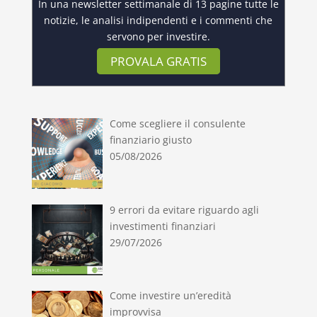
In una newsletter settimanale di 13 pagine tutte le
notizie, le analisi indipendenti e i commenti che
servono per investire.
PROVALA GRATIS
Come scegliere il consulente
finanziario giusto
05/08/2026
9 errori da evitare riguardo agli
investimenti finanziari
29/07/2026
Come investire un’eredità
improvvisa