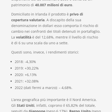
patrimonio di
40.007 milioni di euro
.
Domiciliato in Irlanda il prodotto è
privo di
copertura valutaria
. A discapito della sua
denominazione in dollari esso comporta il rischio di
cambio nei confronti dei titoli detenuti in portafoglio.
La
volatilità
è del 12,68%, mentre il livello di rischio
è di 6 su una scala da uno a sette.
Questi sono, invece, i rendimenti storici:
2018: -4,30%
2019: +30,22%
2020: +6,13%
2021: +32,08%
2022 (dati fermi a marzo): – 4,68%.
L’area geografica più importante è il Nord America.
Gli
Stati Uniti
, infatti, coprono il 65,82% del totale,
seguiti da
Giappone
(peso 6,17%),
Regno Unito
(peso