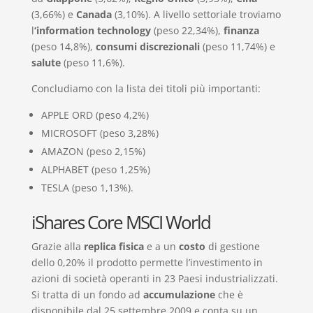
(3,66%) e
Canada
(3,10%). A livello settoriale troviamo
l
‘information technology
(peso 22,34%),
finanza
(peso 14,8%),
consumi discrezionali
(peso 11,74%) e
salute
(peso 11,6%).
Concludiamo con la lista dei titoli più importanti:
APPLE ORD (peso 4,2%)
MICROSOFT (peso 3,28%)
AMAZON (peso 2,15%)
ALPHABET (peso 1,25%)
TESLA (peso 1,13%).
iShares Core MSCI World
Grazie alla
replica fisica
e a un
costo
di gestione
dello 0,20% il prodotto permette l’investimento in
azioni di società operanti in 23 Paesi industrializzati.
Si tratta di un fondo ad
accumulazione
che è
disponibile dal 25 settembre 2009 e conta su un