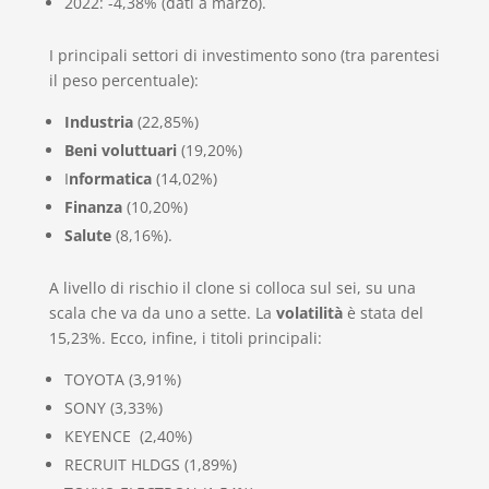
2022: -4,38% (dati a marzo).
I principali settori di investimento sono (tra parentesi
il peso percentuale):
Industria
(22,85%)
Beni voluttuari
(19,20%)
I
nformatica
(14,02%)
Finanza
(10,20%)
Salute
(8,16%).
A livello di rischio il clone si colloca sul sei, su una
scala che va da uno a sette. La
volatilità
è stata del
15,23%. Ecco, infine, i titoli principali:
TOYOTA (3,91%)
SONY (3,33%)
KEYENCE (2,40%)
RECRUIT HLDGS (1,89%)