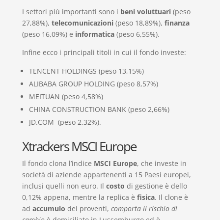
I settori più importanti sono i
beni voluttuari
(peso
27,88%),
telecomunicazioni
(peso 18,89%),
finanza
(peso 16,09%) e
informatica
(peso 6,55%).
Infine ecco i principali titoli in cui il fondo investe:
TENCENT HOLDINGS (peso 13,15%)
ALIBABA GROUP HOLDING (peso 8,57%)
MEITUAN (peso 4,58%)
CHINA CONSTRUCTION BANK (peso 2,66%)
JD.COM (peso 2,32%).
Xtrackers MSCI Europe
Il fondo clona l’indice
MSCI Europe
, che investe in
società di aziende appartenenti a 15 Paesi europei,
inclusi quelli non euro. Il
costo
di gestione è dello
0,12% appena, mentre la replica è
fisica
. Il clone è
ad
accumulo
dei proventi,
comporta il rischio di
cambio
è domiciliato in Lussemburgo ed è