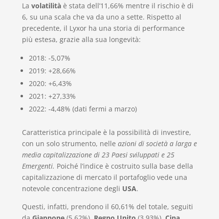
La
volatilità
è stata dell’11,66% mentre il rischio è di
6, su una scala che va da uno a sette. Rispetto al
precedente, il Lyxor ha una storia di performance
più estesa, grazie alla sua longevità:
2018: -5,07%
2019: +28,66%
2020: +6,43%
2021: +27,33%
2022: -4,48% (dati fermi a marzo)
Caratteristica principale è la possibilità di investire,
con un solo strumento, nelle
azioni di società a larga e
media capitalizzazione di 23 Paesi sviluppati e 25
Emergenti.
Poiché l’indice è costruito sulla base della
capitalizzazione di mercato il portafoglio vede una
notevole concentrazione degli
USA
.
Questi, infatti, prendono il 60,61% del totale, seguiti
da
Giappone
(5,62%),
Regno Unito
(3,93%),
Cina