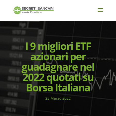
I 9 migliori ETF
azionari per
guadagnare nel
2022 quotati su
Borsa Italiana
23 Marzo 2022