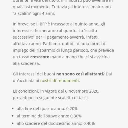
durante la vita del titolo. Il rimborso può avvenire in
qualsiasi momento. Tuttavia gli interessi maturano
“a scalini” ogni 4 anni.
In breve, se il BFP è incassato al quinto anno, gli
interessi si fermeranno al quarto. Lo “scatto
successivo” per il pagamento avverrà, infatti,
all’ottavo anno. Parliamo, quindi, di una forma di
impiego del risparmio di lungo periodo, che prevede
un tasso
crescente
mano a mano che ci si avvicina
alla scadenza.
Gli interessi dei buoni
non sono così allettanti
? Dai
un’occhiata ai
nostri di rendimenti
.
Le condizioni, in vigore dal 6 novembre 2020,
prevedono la seguente scaletta di tassi:
alla fine del quarto anno: 0,20%
al termine dell’ottavo anno: 0,30%
allo scadere del dodicesimo anno: 0,40%