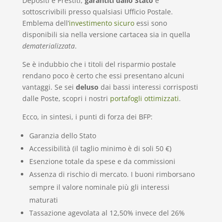
Depositi e Prestiti,
garantiti dallo Stato
e
sottoscrivibili presso qualsiasi Ufficio Postale.
Emblema dell’
investimento sicuro
essi sono
disponibili sia nella versione cartacea sia in quella
dematerializzata
.
Se è indubbio che i titoli del risparmio postale
rendano poco è certo che essi presentano alcuni
vantaggi. Se sei
deluso
dai bassi interessi corrisposti
dalle Poste, scopri i nostri
portafogli ottimizzati
.
Ecco, in sintesi, i punti di forza dei BFP:
Garanzia dello Stato
Accessibilità (il taglio minimo è di soli 50 €)
Esenzione totale da spese e da commissioni
Assenza di rischio di mercato. I buoni rimborsano
sempre il valore nominale più gli interessi
maturati
Tassazione agevolata al 12,50% invece del 26%