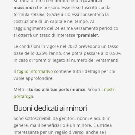
Si tratta di titoli con durata media (
4 anni al
massimo
) che possono essere sottoscritti con la
formula
rateale
. Grazie a ciò essi consentono la
costruzione di un capitale nel tempo. Al
raggiungimento del 24-esima versamento periodico
si otterrà un tasso di interesse “
premiale
“.
Le condizioni in vigore nel 2022 prevedono un tasso
base dello 0,25% l’anno, che potrà passare allo 0,50%
in caso di “premio” legato al numero dei versamenti.
Il
foglio informativo
contiene tutti i dettagli per chi
vuole approfondire.
Metti il
turbo alle tue performance
. Scopri i
nostri
portafogli
.
Buoni dedicati ai minori
Sono sottoscrivibili da genitori, nonni e adulti in
genere, ma il beneficiario è un minore. È un’idea
interessante per un regalo diverso, anche se i