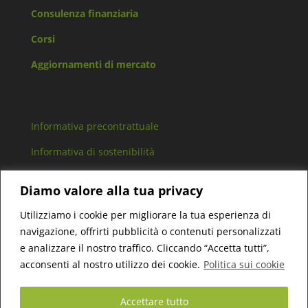
Consulenza finanziaria
Corsi
Aggiornamenti di mercato
Informativa precontrattuale
Informativa di sostenibilità
Arbitro controversie finanziarie
Diamo valore alla tua privacy
Lavora con noi
Utilizziamo i cookie per migliorare la tua esperienza di
navigazione, offrirti pubblicità o contenuti personalizzati
e analizzare il nostro traffico. Cliccando “Accetta tutti”,
acconsenti al nostro utilizzo dei cookie.
Politica sui cookie
Bert Consulting SCF Srl – P.IVA 11306750016 –
Cap.Sociale 10.000€ i.v. – Reg. Imp. di TO 1203201 –
Accettare tutto