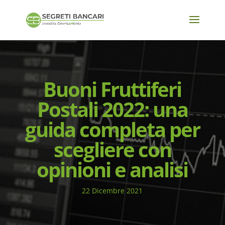
Buoni Fruttiferi
Postali 2022: una
guida completa per
scegliere con
opinioni e analisi
22 Dicembre 2021