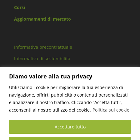
Corsi
Aggiornamenti di mercato
Informativa precontrattuale
Informativa di sostenibilità
Arbitro controversie finanziarie
Diamo valore alla tua privacy
Lavora con noi
Utilizziamo i cookie per migliorare la tua esperienza di
navigazione, offrirti pubblicità o contenuti personalizzati
e analizzare il nostro traffico. Cliccando “Accetta tutti”,
acconsenti al nostro utilizzo dei cookie.
Politica sui cookie
Bert Consulting SCF Srl – P.IVA 11306750016 –
Cap.Sociale 10.000€ i.v. – Reg. Imp. di TO 1203201 –
Accettare tutto
Iscritta con delibera n° 2006 del 13/09/2022 nella