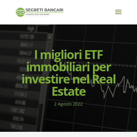
I migliori ETF
immobiliari per
investire nel Real
Estate
2 Agosto 2022