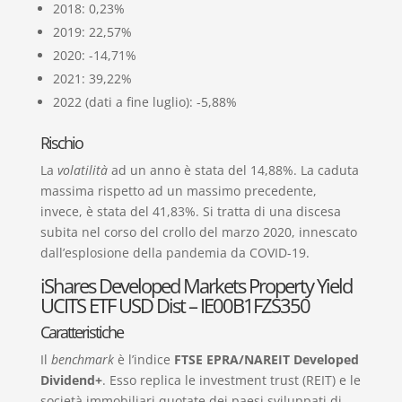
2018: 0,23%
2019: 22,57%
2020: -14,71%
2021: 39,22%
2022 (dati a fine luglio): -5,88%
Rischio
La
volatilità
ad un anno è stata del 14,88%. La caduta
massima rispetto ad un massimo precedente,
invece, è stata del 41,83%. Si tratta di una discesa
subita nel corso del crollo del marzo 2020, innescato
dall’esplosione della pandemia da COVID-19.
iShares Developed Markets Property Yield
UCITS ETF USD Dist – IE00B1FZS350
Caratteristiche
Il
benchmark
è l’indice
FTSE EPRA/NAREIT Developed
Dividend+
. Esso replica le investment trust (REIT) e le
società immobiliari quotate dei paesi sviluppati di