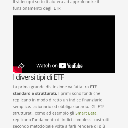
Il video qui sotto ti aiuterà ad approfondire il
funzionamento degli ETF:
I diversi tipi di ETF
La prima grande distinzione va fatta tra
ETF
standard e strutturati.
I primi sono fondi che
replicano in modo diretto un indice finanziario
semplice, azionario od obbligazionario. Gli ETF
strutturati, come ad esempio gli
Smart Beta
,
replicano l’andamento di indici complessi costruiti
secondo metodologie volte a farli rendere di più