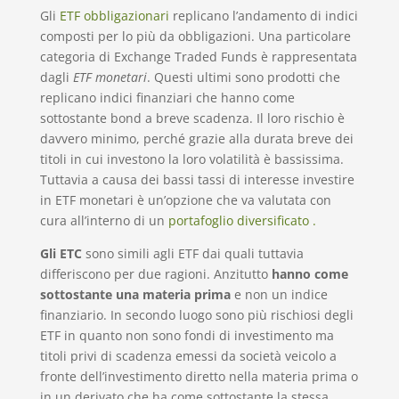
Gli
ETF obbligazionari
replicano l’andamento di indici
composti per lo più da obbligazioni. Una particolare
categoria di Exchange Traded Funds è rappresentata
dagli
ETF monetari
. Questi ultimi sono prodotti che
replicano indici finanziari che hanno come
sottostante bond a breve scadenza. Il loro rischio è
davvero minimo, perché grazie alla durata breve dei
titoli in cui investono la loro volatilità è bassissima.
Tuttavia a causa dei bassi tassi di interesse investire
in ETF monetari è un’opzione che va valutata con
cura all’interno di un
portafoglio diversificato .
Gli ETC
sono simili agli ETF dai quali tuttavia
differiscono per due ragioni. Anzitutto
hanno come
sottostante una materia prima
e non un indice
finanziario. In secondo luogo sono più rischiosi degli
ETF in quanto non sono fondi di investimento ma
titoli privi di scadenza emessi da società veicolo a
fronte dell’investimento diretto nella materia prima o
in un derivato che ha come sottostante la stessa.